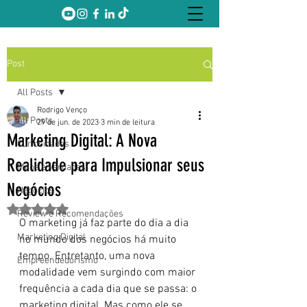
Post
All Posts
Rodrigo Venço
All Posts
29 de jun. de 2023
3 min de leitura
Marketing Digital: A Nova
Curiosidades
Realidade para Impulsionar seus
Mitos e Verdades
Negócios
Negócios
Avaliado com NaN de 5 estrelas.
Review e Recomendações
O marketing já faz parte do dia a dia 
Marketing Digital
no mundo dos negócios há muito 
tempo. Entretanto, uma nova 
Empreendedorismo
modalidade vem surgindo com maior 
frequência a cada dia que se passa: o 
marketing digital. Mas como ele se 