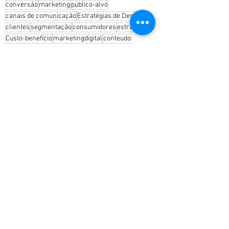
conversão
marketing
público-alvo
canais de comunicação
Estratégias de Destaque
clientes
segmentação
consumidores
estrategia
Custo-benefício
marketingdigital
conteudo
empresas
vendas
publicoalvo
redessociais
objetivos
plataformas
monitoramento
ajustes
negocios
relacionamento
Curiosidades
Ver tudo
Posts recentes