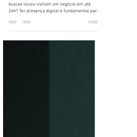
Guia Completo para Atrair Mais Clientes
Você sabia que 76% das pessoas que fazem
buscas locais visitam um negócio em até
24h? Ter presença digital é fundamental para
atrair clientes e gerar vendas. Neste guia
completo, mostramos como montar sua base
mínima (Google Meu Negócio, site, WhatsApp
e avaliações), usar SEO local, criar conteúdo
que gera confiança e investir em tráfego
pago com orçamento enxuto.