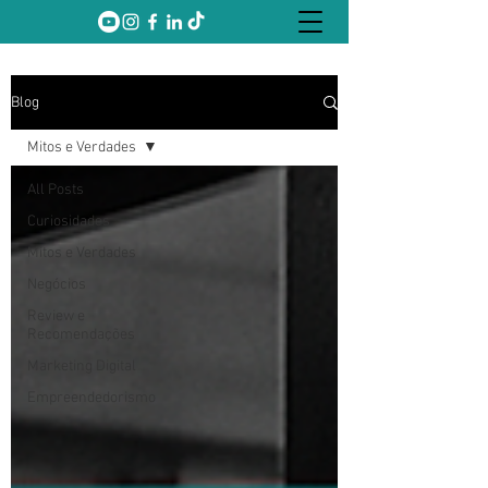
Blog
Mitos e Verdades
All Posts
Curiosidades
Mitos e Verdades
Negócios
Review e
Recomendações
Marketing Digital
Empreendedorismo