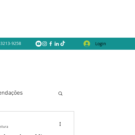
 93213-9258
Login
endações
eitura