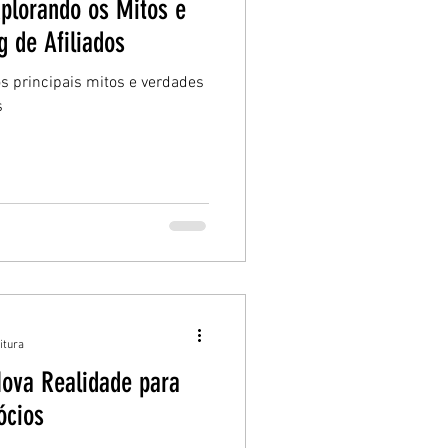
xplorando os Mitos e
 de Afiliados
os principais mitos e verdades
s
itura
Nova Realidade para
ócios