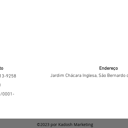
to
Endereço
Jardim Chácara Inglesa, São Bernardo 
213-9258
J
4/0001-
©2023 por Kadosh Marketing