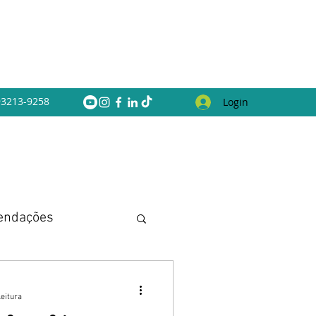
 93213-9258
Login
endações
leitura