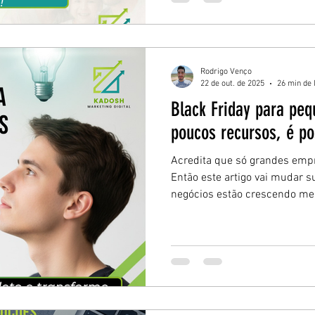
Rodrigo Venço
22 de out. de 2025
26 min de 
Black Friday para pe
poucos recursos, é po
Acredita que só grandes emp
Então este artigo vai mudar 
negócios estão crescendo m
— e aprenda como transforma