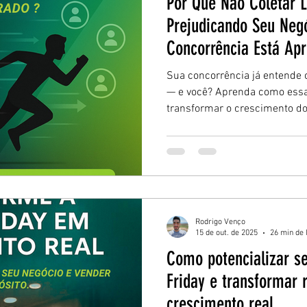
Por Que Não Coletar 
Prejudicando Seu Neg
Concorrência Está Apr
Sua concorrência já entende 
— e você? Aprenda como essa
transformar o crescimento do 
previsibilidade e consolidar s
prática e eficiente.
Rodrigo Venço
15 de out. de 2025
26 min de 
Como potencializar s
Friday e transformar 
crescimento real