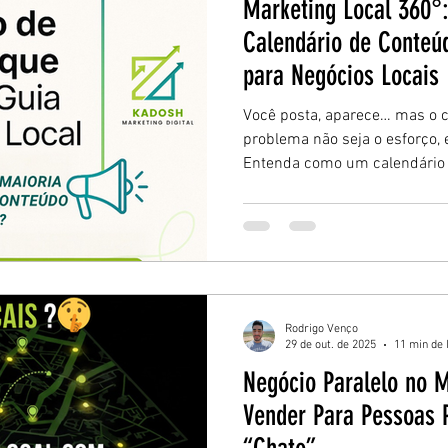
Marketing Local 360°
Calendário de Conteú
para Negócios Locais
Você posta, aparece… mas o c
problema não seja o esforço, e
Entenda como um calendário
transformar curtidas em clien
seu negócio local.
Rodrigo Venço
29 de out. de 2025
11 min de 
Negócio Paralelo no 
Vender Para Pessoas 