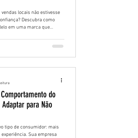
 vendas locais não estivesse
 confiança? Descubra como
alelo em uma marca que
m propósito, conexão e
 passo para vender mais no
enticidade.
leitura
o Comportamento do
 Adaptar para Não
vo tipo de consumidor: mais
 à experiência. Sua empresa