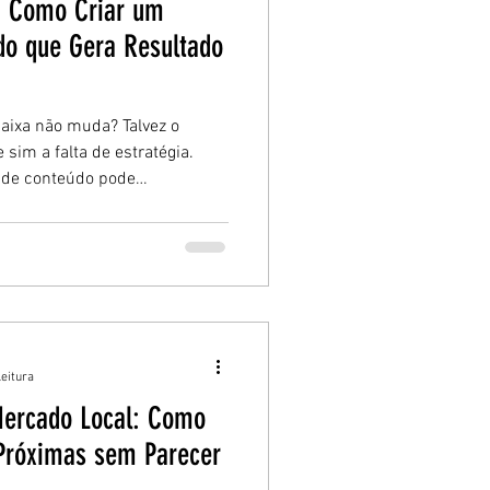
: Como Criar um
do que Gera Resultado
aixa não muda? Talvez o
 sim a falta de estratégia.
 de conteúdo pode
tes reais e previsibilidade no
leitura
Mercado Local: Como
Próximas sem Parecer