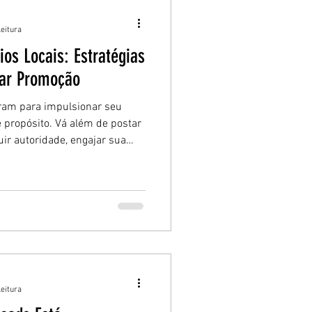
leitura
os Locais: Estratégias
tar Promoção
ram para impulsionar seu
e propósito. Vá além de postar
ir autoridade, engajar sua
uidores em clientes reais
áveis.
leitura