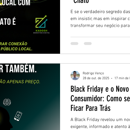
“Chato”
E se o verdadeiro segredo das
em insistir, mas em inspirar
transformar seu negócio par
conquista naturalmente — co
estratégia digital. O passo a
mercado local sem perder aut
Rodrigo Venço
28 de out. de 2025
17 min de 
Black Friday e o Nov
Consumidor: Como se
Ficar Para Trás
A Black Friday revelou um no
exigente, informado e atento