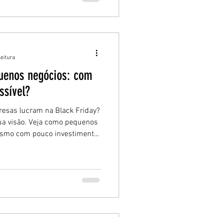
leitura
quenos negócios: com
ssível?
resas lucram na Black Friday?
sua visão. Veja como pequenos
esmo com pouco investimento
r limitação em oportunidade.