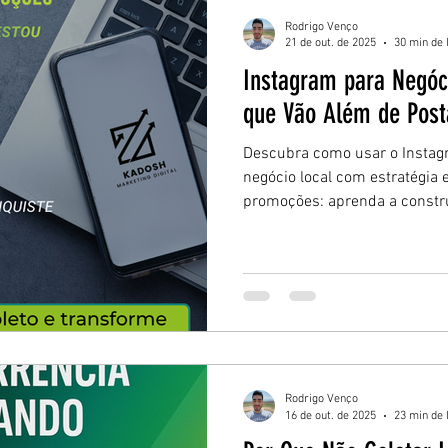
Rodrigo Venço
21 de out. de 2025
30 min de 
Instagram para Negóci
que Vão Além de Pos
Descubra como usar o Instag
negócio local com estratégia 
promoções: aprenda a constru
comunidade e transformar seg
com ações práticas e mensur
Rodrigo Venço
16 de out. de 2025
23 min de 