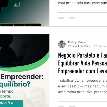
está preparada para esse púb
comportamento do cliente e 
estratégia antes da próxima 
Rodrigo Venço
23 de out. de 2025
18 min de 
Negócio Paralelo e Fa
Equilibrar Vida Pessoa
Empreender com Leve
Trabalhar CLT, empreender e a
é um desafio — mas não um li
uma rotina produtiva, preser
alcançar resultados reais com
sucesso começa quando o equil