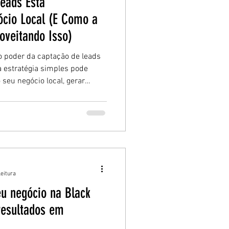
Leads Está
ócio Local (E Como a
oveitando Isso)
o poder da captação de leads
 estratégia simples pode
seu negócio local, gerar
ua autoridade digital de forma
leitura
eu negócio na Black
resultados em