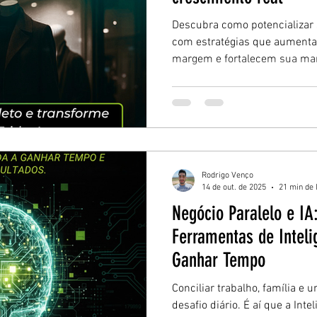
Descubra como potencializar 
com estratégias que aument
margem e fortalecem sua mar
descontos em crescimento rea
estratégico certo para o seu n
Rodrigo Venço
14 de out. de 2025
21 min de 
Negócio Paralelo e IA
Ferramentas de Intelig
Ganhar Tempo
Conciliar trabalho, família e 
desafio diário. É aí que a Inte