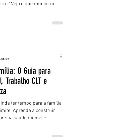
lico? Veja o que mudou no
aprenda como adaptar sua
grande oportunidade.
leitura
mília: O Guia para
l, Trabalho CLT e
za
inda ter tempo para a família
mite. Aprenda a construir
var sua saúde mental e
 leveza e estratégia. O
íbrio vira prioridade.