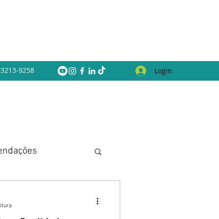
 93213-9258
Login
endações
itura