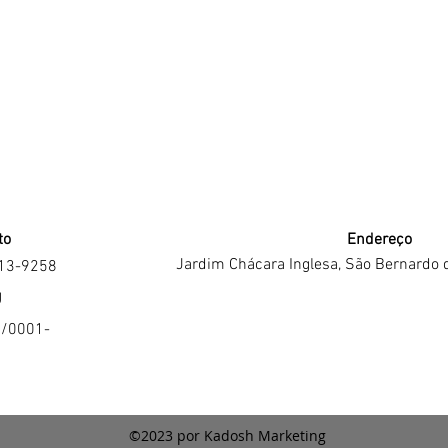
to
Endereço
Jardim Chácara Inglesa, São Bernardo 
213-9258
J
4/0001-
©2023 por Kadosh Marketing