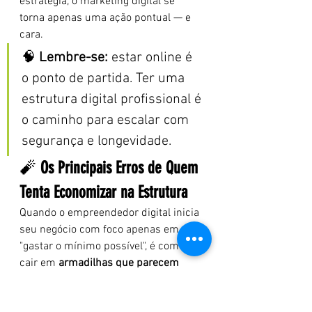
estratégia, o marketing digital se 
torna apenas uma ação pontual — e 
cara.
🧠 
Lembre-se:
 estar online é 
o ponto de partida. Ter uma 
estrutura digital profissional é 
o caminho para escalar com 
segurança e longevidade.
🧨 
Os Principais Erros de Quem 
Tenta Economizar na Estrutura
Quando o empreendedor digital inicia 
seu negócio com foco apenas em 
"gastar o mínimo possível", é comum 
cair em 
armadilhas que parecem 
inofensivas no começo
, mas que 
comprometem seriamente os 