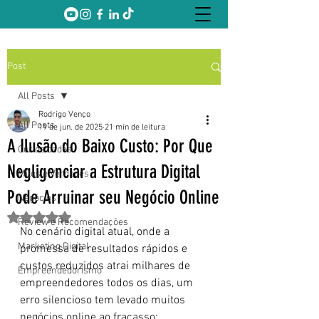
Post
All Posts
Rodrigo Venço
All Posts
19 de jun. de 2025
21 min de leitura
A Ilusão do Baixo Custo: Por Que
Curiosidades
Negligenciar a Estrutura Digital
Mitos e Verdades
Pode Arruinar seu Negócio Online
Negócios
Avaliado com NaN de 5 estrelas.
Review e Recomendações
No cenário digital atual, onde a 
Marketing Digital
promessa de resultados rápidos e 
custos reduzidos atrai milhares de 
Empreendedorismo
empreendedores todos os dias, um 
erro silencioso tem levado muitos 
negócios online ao fracasso: 