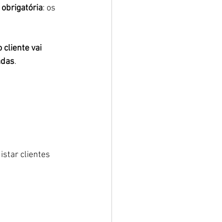
obrigatória
: os 
o cliente vai 
adas
.
star clientes 