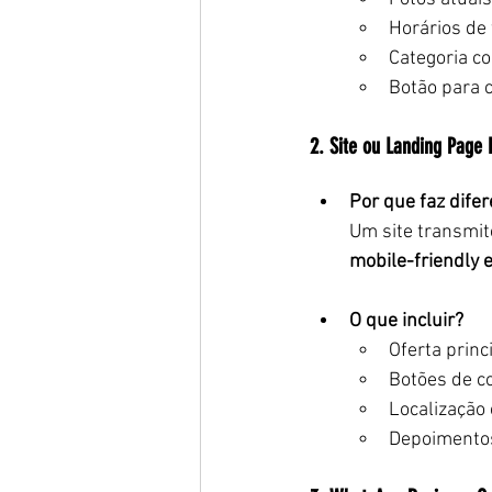
Horários de
Categoria co
Botão para 
2. Site ou Landing Page
Por que faz dife
Um site transmit
mobile-friendly 
O que incluir?
Oferta princi
Botões de c
Localização
Depoimentos