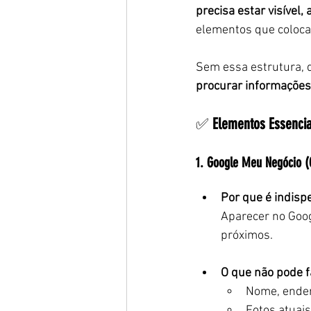
precisa estar visível, 
elementos que colocam
Sem essa estrutura, 
procurar informações 
✅ 
Elementos Essencia
1. Google Meu Negócio (G
Por que é indisp
Aparecer no Goog
próximos.
O que não pode f
Nome, ender
Fotos atuais