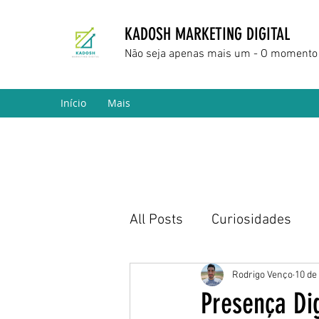
KADOSH MARKETING DIGITAL
Não seja apenas mais um - O momento 
Início
Mais
All Posts
Curiosidades
Marketing Digital
Empr
Rodrigo Venço
10 de
Presença Di