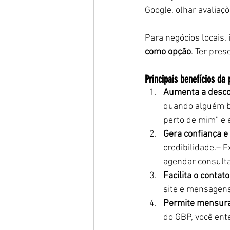
Google, olhar avaliaçõ
Para negócios locais, i
como opção
. Ter pres
Principais benefícios da 
Aumenta a desco
quando alguém bu
perto de mim” e
Gera confiança e
credibilidade.– 
agendar consulta
Facilita o contat
site e mensagens
Permite mensura
do GBP, você ent