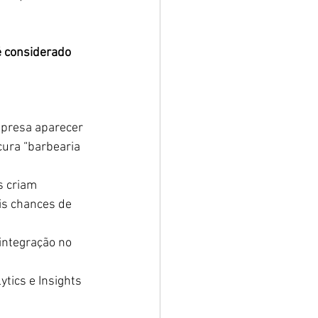
é considerado 
mpresa aparecer 
ura “barbearia 
s criam 
is chances de 
integração no 
ics e Insights 