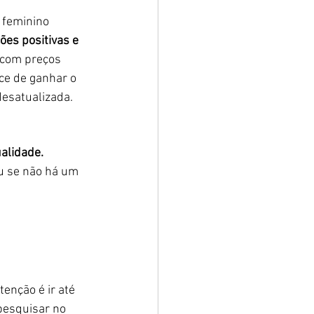
 feminino 
ões positivas e 
 com preços 
ce de ganhar o 
desatualizada.
ualidade.
u se não há um 
enção é ir até 
 pesquisar no 