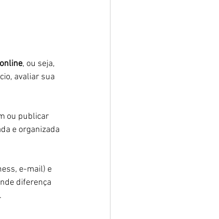
online
, ou seja, 
io, avaliar sua 
m ou publicar 
ada e organizada 
ess, e-mail) e 
ande diferença 
.