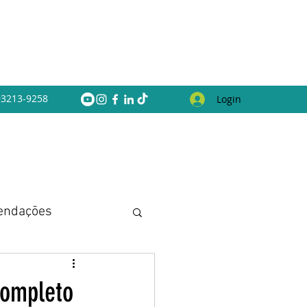
 93213-9258
Login
endações
Completo