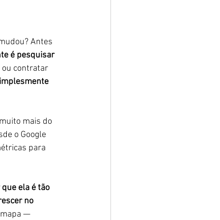
 mudou? Antes 
nte é pesquisar 
 ou contratar 
 simplesmente 
 muito mais do 
esde o Google 
étricas para 
 que ela é tão 
rescer no 
 mapa — 