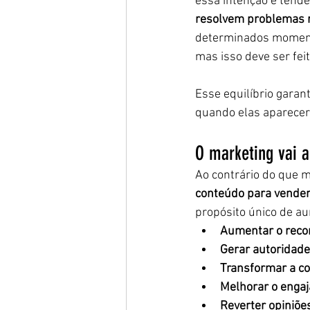
essa intenção e tende
resolvem problemas 
determinados moment
mas isso deve ser fei
Esse equilíbrio garan
quando elas aparece
O marketing vai 
Ao contrário do que 
conteúdo para vende
propósito único de a
Aumentar o reco
Gerar autoridade
Transformar a c
Melhorar o enga
Reverter opiniõe