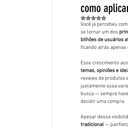
como aplicar
Avaliado com NaN de 
Você já percebeu com
se tornar um dos 
pri
bilhões de usuários a
ficando atrás apenas 
Esse crescimento aco
temas, opiniões e ide
reviews de produtos e 
justamente essa vari
busca — sempre have
decidir uma compra.
Apesar dessa visibil
tradicional
 — panfleto