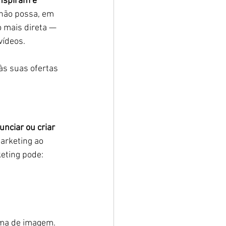
nspiram e 
 não possa, em 
 mais direta — 
vídeos.
às suas ofertas 
nciar ou criar 
arketing ao 
eting pode:
ema de imagem.