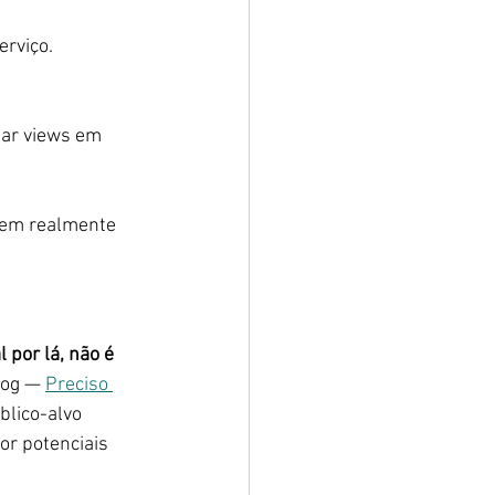
erviço.
mar views em 
uem realmente 
 por lá, não é 
log — 
Preciso 
blico-alvo 
or potenciais 