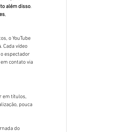
to além disso
. 
tes
, 
os, o YouTube 
s
. Cada vídeo 
 o espectador 
 em contato via 
 em títulos, 
lização, pouca 
ornada do 