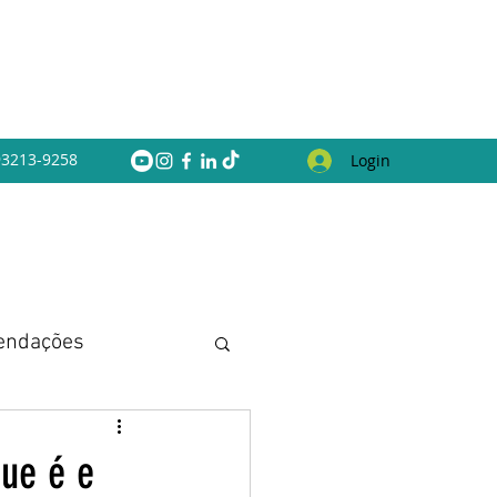
 93213-9258
Login
endações
ue é e