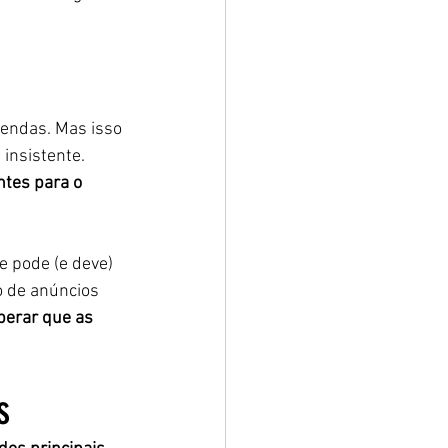
vendas. Mas isso 
insistente. 
tes para o 
e pode (e deve) 
o de anúncios 
perar que as 
s