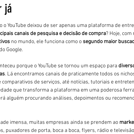
 já
5 estrelas.
o o YouTube deixou de ser apenas uma plataforma de entre
ncipais canais de pesquisa e decisão de compra
? Hoje, com 
tivos
 no mundo, ele funciona como o 
segundo maior buscad
do Google.
nteceu porque o YouTube se tornou um espaço para 
divers
ias
. Lá encontramos canais de praticamente todos os nicho
comparativos de serviços, até notícias, tutoriais e entrete
edade que transforma a plataforma em uma poderosa ferr
rá alguém procurando análises, depoimentos ou recomend
idade imensa, muitas empresas ainda se prendem ao 
marke
s, puxadores de porta, boca a boca, flyers, rádio e televisão