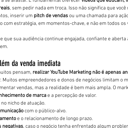
 a se afastar. É fundamental oferecer 
vídeos que educam, i
reais
, sem pedir nada em troca. Isso não significa que você
os, inserir um 
pitch de vendas
 ou uma chamada para ação
to com estratégia, em momentos-chave, e não em todos os 
te que sua audiência continue engajada, confiante e aberta 
rem.
além da venda imediata
muitos pensam, 
realizar YouTube Marketing não é apenas anu
r
. Muitos empreendedores e donos de negócios limitam o m
umentar vendas, mas a realidade é bem mais ampla. O mark
nhecimento de marca
 e a percepção de valor.
 no nicho de atuação.
omunicação
 com o público-alvo.
jamento
 e o relacionamento de longo prazo.
s negativas
, caso o negócio tenha enfrentado algum probl