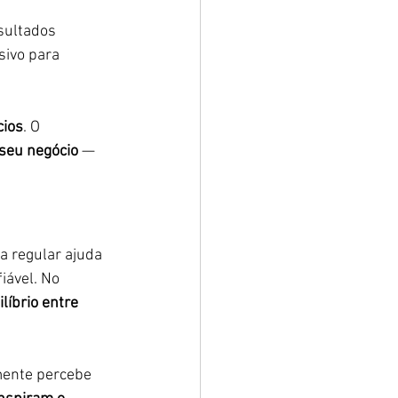
esultados 
sivo para 
cios
. O 
 seu negócio
 — 
a regular ajuda 
iável. No 
líbrio entre 
mente percebe 