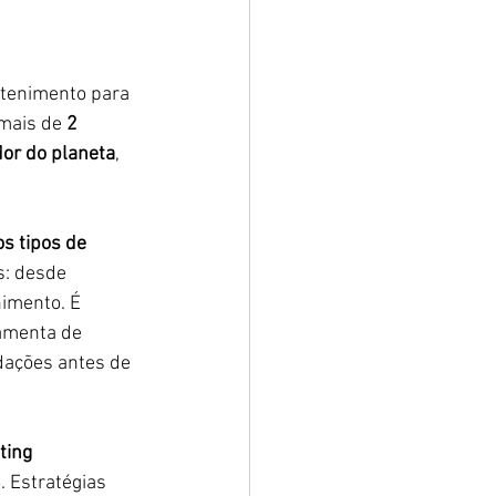
tenimento para 
mais de 
2 
or do planeta
, 
os tipos de 
s: desde 
nimento. É 
amenta de 
ações antes de 
ting 
. Estratégias 