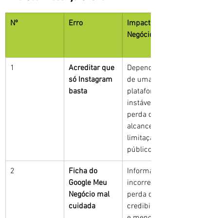
Nº
Erro
Impacto no 
Negócio
1
Acreditar que 
Dependência 
só Instagram 
de uma 
basta
plataforma 
instável, 
perda de 
alcance e 
limitação de 
público
2
Ficha do 
Informações 
Google Meu 
incorretas, 
Negócio mal 
perda de 
cuidada
credibilidade 