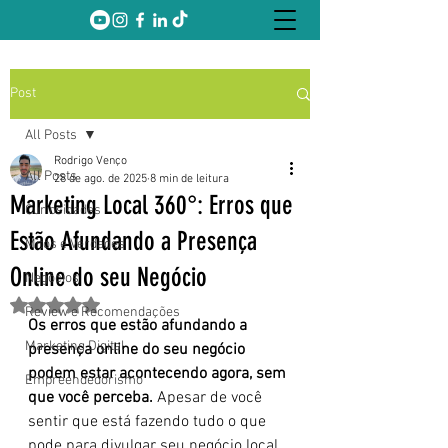
Post
All Posts
Rodrigo Venço
All Posts
28 de ago. de 2025
8 min de leitura
Marketing Local 360°: Erros que
Curiosidades
Estão Afundando a Presença
Mitos e Verdades
Online do seu Negócio
Negócios
Avaliado com NaN de 5 estrelas.
Review e Recomendações
Os erros que estão afundando a 
Marketing Digital
presença online do seu negócio 
podem estar acontecendo agora, sem 
Empreendedorismo
que você perceba.
 Apesar de você 
sentir que está fazendo tudo o que 
pode para divulgar seu negócio local, 