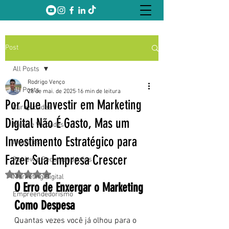
Post
All Posts
Rodrigo Venço
All Posts
28 de mai. de 2025
16 min de leitura
Por Que Investir em Marketing
Curiosidades
Digital Não É Gasto, Mas um
Mitos e Verdades
Investimento Estratégico para
Negócios
Fazer Sua Empresa Crescer
Review e Recomendações
Avaliado com NaN de 5 estrelas.
Marketing Digital
O Erro de Enxergar o Marketing 
Empreendedorismo
Como Despesa
Quantas vezes você já olhou para o 