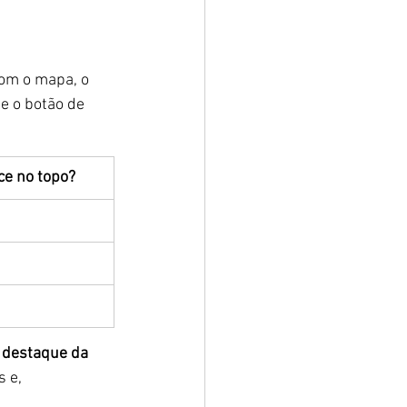
om o mapa, o 
e o botão de 
ce no topo?
 destaque da 
 e, 