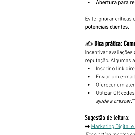
Abertura para re
Evite ignorar críticas
potenciais clientes.
✍️ 
Dica prática: Com
Incentivar avaliações
reputação. Algumas 
Inserir o link d
Enviar um e-mail
Oferecer um aten
Utilizar QR codes 
ajude a crescer!”
Sugestão de leitura:
➡️ 
Marketing Digital 
Esse artigo mostra 