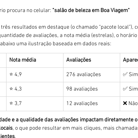
o procura no celular: 
"salão de beleza em Boa Viagem"
três resultados em destaque (o chamado “pacote local”), c
antidade de avaliações, a nota média (estrelas), o horário 
ja abaixo uma ilustração baseada em dados reais:
Nota média
Avaliações
Apare
⭐ 4,9
276 avaliações
✅ Sim
⭐ 4,3
98 avaliações
✅ Sim
⭐ 3,7
12 avaliações
❌ Não
dade e a qualidade das avaliações impactam diretamente o
ocais
, o que pode resultar em mais cliques, mais chamadas
lientes
.