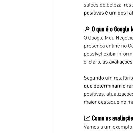
salões de beleza, rest
positivas é um dos fa
🔎 
O que é o Google 
O Google Meu Negócio
presença online no G
possível exibir infor
e, claro, 
as avaliações
Segundo um relatório
que determinam o ra
positivas, atualizaçõ
maior destaque no ma
📈 
Como as avaliaçõe
Vamos a um exemplo p