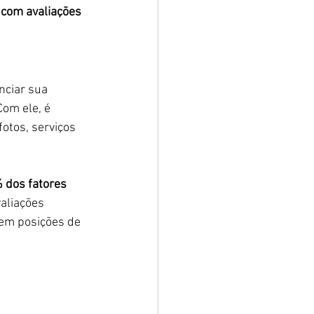
 com avaliações 
ciar sua 
om ele, é 
otos, serviços 
 dos fatores 
aliações 
 em posições de 