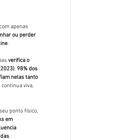
 com apenas 
anhar ou perder 
line
.
oas 
verifica o 
(2023)
, 
98% dos 
iam nelas tanto 
continua viva, 
eu ponto físico, 
ks em 
luencia 
ndas
.