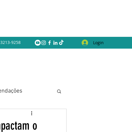
 93213-9258
Login
endações
mpactam o