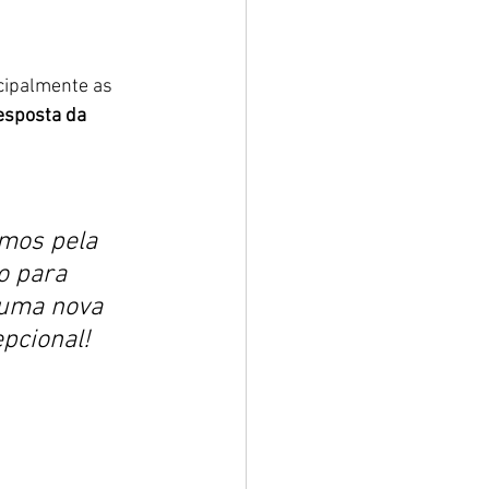
cipalmente as 
sposta da 
mos pela 
o para 
 uma nova 
pcional! 