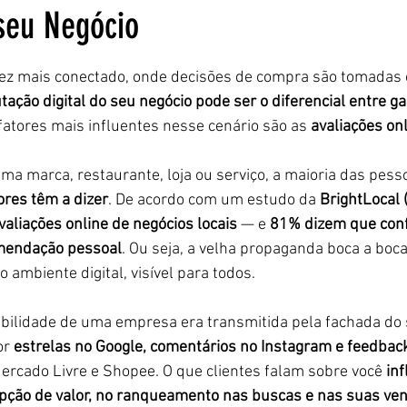
seu Negócio
5 estrelas.
z mais conectado, onde decisões de compra são tomadas
tação digital do seu negócio pode ser o diferencial entre g
fatores mais influentes nesse cenário são as 
avaliações on
ma marca, restaurante, loja ou serviço, a maioria das pess
res têm a dizer
. De acordo com um estudo da 
BrightLocal 
aliações online de negócios locais
 — e 
81% dizem que conf
mendação pessoal
. Ou seja, a velha propaganda boca a boca 
 ambiente digital, visível para todos.
bilidade de uma empresa era transmitida pela fachada do s
or 
estrelas no Google, comentários no Instagram e feedbac
ercado Livre e Shopee. O que clientes falam sobre você 
inf
pção de valor, no ranqueamento nas buscas e nas suas ve