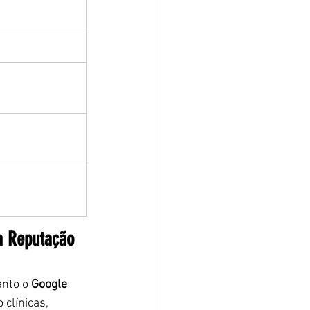
a Reputação 
nto o 
Google 
clínicas, 