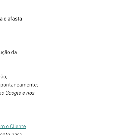
 e afasta 
ução da 
ção;
espontaneamente;
o Google e nos 
m o Cliente
ento para 