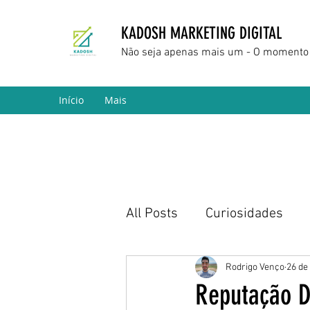
KADOSH MARKETING DIGITAL
Não seja apenas mais um - O momento 
Início
Mais
All Posts
Curiosidades
Marketing Digital
Empr
Rodrigo Venço
26 de
Reputação D