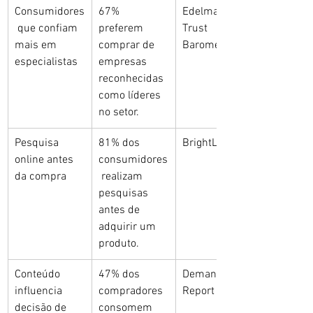
Consumidores
67% 
Edelman 
 que confiam 
preferem 
Trust 
mais em 
comprar de 
Barometer
especialistas
empresas 
reconhecidas 
como líderes 
no setor.
Pesquisa 
81% dos 
BrightLocal
online antes 
consumidores
da compra
 realizam 
pesquisas 
antes de 
adquirir um 
produto.
Conteúdo 
47% dos 
Demand Gen 
influencia 
compradores 
Report
decisão de 
consomem 