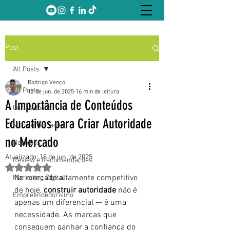
Post
All Posts
Rodrigo Venço
All Posts
12 de jun. de 2025
16 min de leitura
A Importância de Conteúdos
Curiosidades
Educativos para Criar Autoridade
Mitos e Verdades
no Mercado
Negócios
Atualizado:
15 de jun. de 2025
Review e Recomendações
Avaliado com NaN de 5 estrelas.
No mercado altamente competitivo 
Marketing Digital
de hoje, 
construir autoridade
 não é 
Empreendedorismo
apenas um diferencial — é uma 
necessidade. As marcas que 
conseguem ganhar a confiança do 