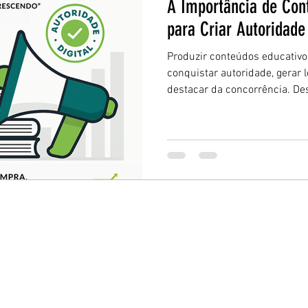
A Importância de Con
para Criar Autoridad
Produzir conteúdos educativo
conquistar autoridade, gerar 
destacar da concorrência. D
webinars e artigos bem plan
marca em uma referência no