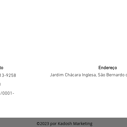
to
Endereço
Jardim Chácara Inglesa, São Bernardo 
213-9258
J
4/0001-
©2023 por Kadosh Marketing