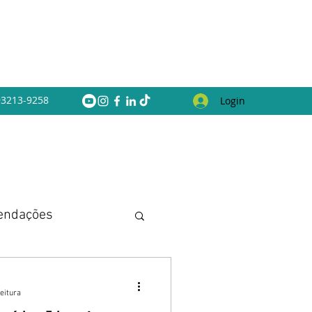
 93213-9258
Login
endações
eitura