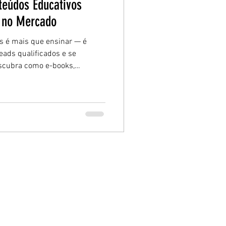
teúdos Educativos
e no Mercado
s é mais que ensinar — é
leads qualificados e se
escubra como e-books,
ejados podem transformar sua
 mercado.