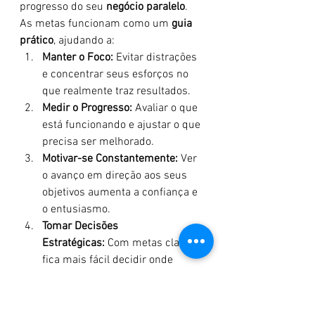
progresso do seu 
negócio paralelo
. 
As metas funcionam como um 
guia 
prático
, ajudando a:
Manter o Foco:
 Evitar distrações 
e concentrar seus esforços no 
que realmente traz resultados.
Medir o Progresso:
 Avaliar o que 
está funcionando e ajustar o que 
precisa ser melhorado.
Motivar-se Constantemente:
 Ver 
o avanço em direção aos seus 
objetivos aumenta a confiança e 
o entusiasmo.
Tomar Decisões 
Estratégicas:
 Com metas claras, 
fica mais fácil decidir onde 
investir tempo e recursos.
O Que São Metas SMART e Como Elas 