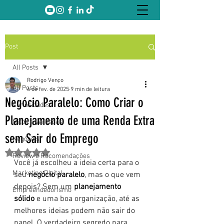
Post
All Posts
Rodrigo Venço
All Posts
6 de fev. de 2025
9 min de leitura
Negócio Paralelo: Como Criar o
Curiosidades
Planejamento de uma Renda Extra
Mitos e Verdades
sem Sair do Emprego
Negócios
Avaliado com NaN de 5 estrelas.
Review e Recomendações
Você já escolheu a ideia certa para o 
Marketing Digital
seu 
negócio paralelo
, mas o que vem 
depois? Sem um 
planejamento 
Empreendedorismo
sólido
 e uma boa organização, até as 
melhores ideias podem não sair do 
papel. O verdadeiro segredo para 