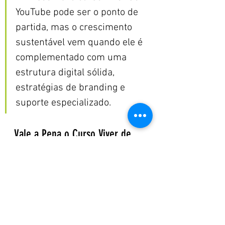
YouTube pode ser o ponto de 
partida, mas o crescimento 
sustentável vem quando ele é 
complementado com uma 
estrutura digital sólida, 
estratégias de branding e 
suporte especializado.
Vale a Pena o Curso Viver de 
YouTube?
O 
curso Viver de YouTube, do Peter 
Jordan
, é uma opção sólida para 
quem deseja iniciar ou acelerar sua 
jornada na plataforma. Ele oferece 
um 
passo a passo prático, linguagem 