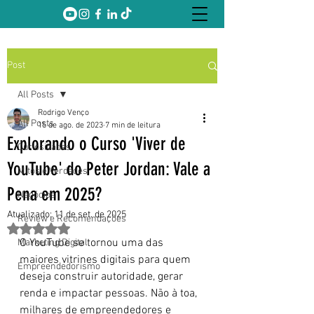
Post
All Posts
Rodrigo Venço
All Posts
15 de ago. de 2023
7 min de leitura
Explorando o Curso 'Viver de
Curiosidades
YouTube' do Peter Jordan: Vale a
Mitos e Verdades
Pena em 2025?
Negócios
Atualizado:
11 de set. de 2025
Review e Recomendações
Avaliado com NaN de 5 estrelas.
O YouTube se tornou uma das 
Marketing Digital
maiores vitrines digitais para quem 
Empreendedorismo
deseja construir autoridade, gerar 
renda e impactar pessoas. Não à toa, 
milhares de empreendedores e 