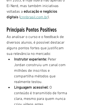
em 2003, e hoje lidera não apenas o 
Ei Nerd, mas também iniciativas 
voltadas a 
educação e negócios 
digitais
 (
cnnbrasil.com.br
).
Principais Pontos Positivos
Ao analisar o curso e o feedback de 
diversos alunos, é possível destacar 
alguns pontos fortes que justificam 
sua relevância no mercado:
Instrutor experiente:
 Peter 
Jordan construiu um canal com 
milhões de inscritos e 
compartilha métodos que 
realmente testou.
Linguagem acessível:
 O 
conteúdo é transmitido de forma 
clara, mesmo para quem nunca 
criou vídeos antes.