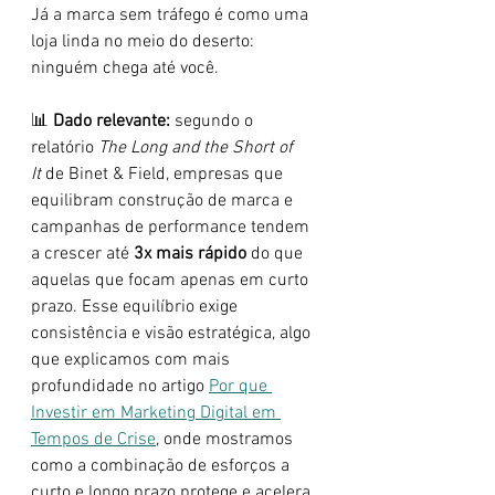
Já a marca sem tráfego é como uma 
loja linda no meio do deserto: 
ninguém chega até você.
📊 
Dado relevante:
 segundo o 
relatório 
The Long and the Short of 
It
 de Binet & Field, empresas que 
equilibram construção de marca e 
campanhas de performance tendem 
a crescer até 
3x mais rápido
 do que 
aquelas que focam apenas em curto 
prazo. Esse equilíbrio exige 
consistência e visão estratégica, algo 
que explicamos com mais 
profundidade no artigo
Por que 
Investir em Marketing Digital em 
Tempos de Crise
, onde mostramos 
como a combinação de esforços a 
curto e longo prazo protege e acelera 