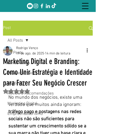
Post
All Posts
Rodrigo Venço
All Posts
19 de ago. de 2025
14 min de leitura
Marketing Digital e Branding:
Curiosidades
Como Unir Estratégia e Identidade
Mitos e Verdades
para Fazer Seu Negócio Crescer
Negócios
Avaliado com NaN de 5 estrelas.
Review e Recomendações
No mundo dos negócios, existe uma 
Marketing Digital
verdade que muitos ainda ignoram: 
tráfego pago e postagens nas redes 
Empreendedorismo
sociais não são suficientes para 
sustentar um crescimento sólido se a 
sua marca não tiver uma base clara e 