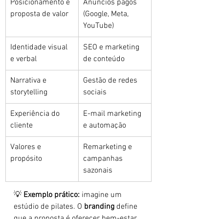
Posicionamento e 
Anúncios pagos 
proposta de valor
(Google, Meta, 
YouTube)
Identidade visual 
SEO e marketing 
e verbal
de conteúdo
Narrativa e 
Gestão de redes 
storytelling
sociais
Experiência do 
E-mail marketing 
cliente
e automação
Valores e 
Remarketing e 
propósito
campanhas 
sazonais
💡 
Exemplo prático:
 imagine um 
estúdio de pilates. O 
branding
 define 
que a proposta é oferecer bem-estar 