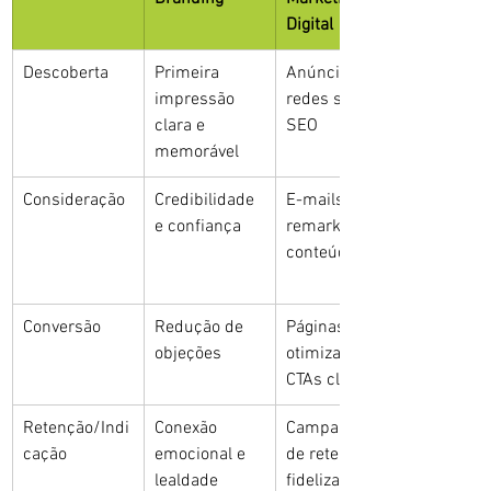
Digital
Descoberta
Primeira 
Anúncios, 
impressão 
redes sociais, 
clara e 
SEO
memorável
Consideração
Credibilidade 
E-mails, 
e confiança
remarketing, 
conteúdo
Conversão
Redução de 
Páginas 
objeções
otimizadas, 
CTAs claros
Retenção/Indi
Conexão 
Campanhas 
cação
emocional e 
de retenção, 
lealdade
fidelização