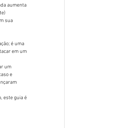
ada aumenta 
te)
m sua 
ação; é uma 
tacar em um 
ar um 
caso e 
cançaram 
 este guia é 