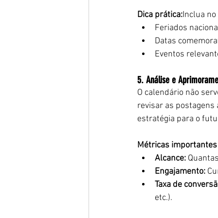
Dica prática:
Inclua no
Feriados nacionai
Datas comemorati
Eventos relevante
5. Análise e Aprimorame
O calendário não ser
revisar as postagens 
estratégia para o futu
Métricas importantes
Alcance:
 Quanta
Engajamento:
 Cu
Taxa de conversã
etc.).