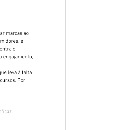
ar marcas ao 
midores, é 
entra o 
a engajamento, 
e leva à falta 
cursos. Por 
ficaz.