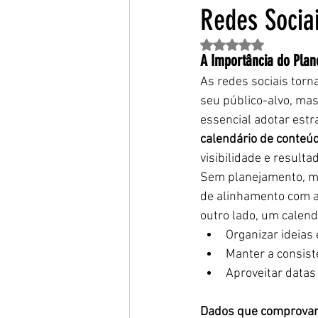
Redes Socia
Avaliado com NaN de 
A Importância do Plan
As redes sociais tor
seu público-alvo, ma
essencial adotar estr
calendário de conteú
visibilidade e resulta
Sem planejamento, mu
de alinhamento com as
outro lado, um calen
Organizar ideias
Manter a consist
Aproveitar datas
Dados que comprovam