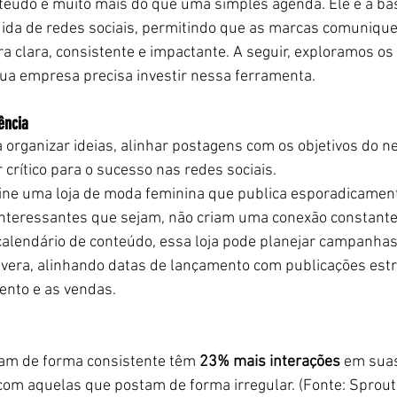
teúdo é muito mais do que uma simples agenda. Ele é a ba
ida de redes sociais, permitindo que as marcas comuniqu
clara, consistente e impactante. A seguir, exploramos os 
sua empresa precisa investir nessa ferramenta.
ência
 organizar ideias, alinhar postagens com os objetivos do n
 crítico para o sucesso nas redes sociais.
ine uma loja de moda feminina que publica esporadicament
interessantes que sejam, não criam uma conexão constante
alendário de conteúdo, essa loja pode planejar campanhas
vera, alinhando datas de lançamento com publicações estr
nto e as vendas.
am de forma consistente têm 
23% mais interações
 em suas
m aquelas que postam de forma irregular. (Fonte: Sprout 