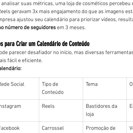
 analisar suas métricas, uma loja de cosméticos percebeu 
Reels geravam 3x mais engajamento do que as imagens est
presa ajustou seu calendário para priorizar vídeos, resu
o número de seguidores
 em 3 meses.
s para Criar um Calendário de Conteúdo
ode parecer desafiador no início, mas diversas ferramenta
s fácil e eficiente.
alendário:
Rede Social
Tipo de 
Tema
O
Conteúdo
Instagram
Reels
Bastidores da 
E
loja
Facebook
Carrossel
Promoção de 
V