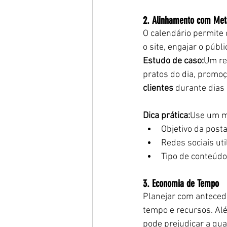
2. Alinhamento com Meta
O calendário permite 
o site, engajar o púb
Estudo de caso:
Um re
pratos do dia, promo
clientes
 durante dia
Dica prática:
Use um mo
Objetivo da post
Redes sociais uti
Tipo de conteúdo
3. Economia de Tempo
Planejar com anteced
tempo e recursos. Além
pode prejudicar a qua