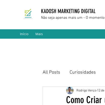
KADOSH MARKETING DIGITAL
Não seja apenas mais um - O momento 
Início
Mais
All Posts
Curiosidades
Marketing Digital
Empr
Rodrigo Venço
12 de
Como Criar 