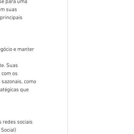
se para uma 
em suas 
principais 
egócio e manter 
e. Suas 
 com os 
 sazonais, como 
atégicas que 
 redes sociais 
Social)