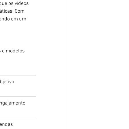
que os vídeos 
áticas. Com 
ltando em um 
s e modelos 
bjetivo
ngajamento
endas