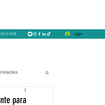
 93213-9258
Login
endações
nte para