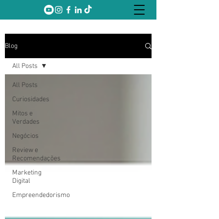
Blog
All Posts
All Posts
Curiosidades
Mitos e
Verdades
Negócios
Review e
Recomendações
Marketing
Digital
Empreendedorismo