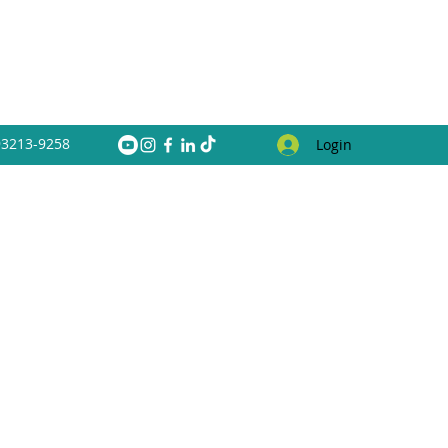
 93213-9258
Login