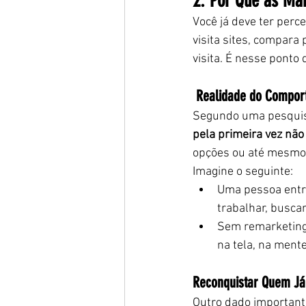
2. Por Que as Ma
Você já deve ter perc
visita sites, compara 
visita. É nesse ponto
 Realidade do Compo
Segundo uma pesquisa
pela primeira vez nã
opções ou até mesmo 
Imagine o seguinte:
Uma pessoa entro
trabalhar, busca
Sem remarketing
na tela, na mente
Reconquistar Quem Já 
Outro dado important