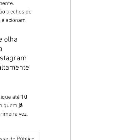
mente.
ão trechos de 
o e acionam 
e olha 
a 
nstagram 
altamente 
ique até 
10 
om quem 
já 
rimeira vez.
esse do Público