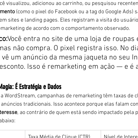
cê visualizou, adicionou ao carrinho, ou pesquisou recente
amento
 (como o pixel do Facebook ou a tag do Google Ads) s
em sites e landing pages. Eles registram a visita do usuári
marketing de acordo com o comportamento observado.
co:
Você entra no site de uma loja de roupas 
as não compra. O pixel registra isso. No di
ê vê um anúncio da mesma jaqueta no seu I
sconto. Isso é remarketing em ação — e é 
agia: É Estratégia e Dados
a WordStream, campanhas de remarketing têm taxas de cl
 anúncios tradicionais. Isso acontece porque elas falam c
teresse
, ao contrário de quem está sendo impactado pela p
abaixo:
Taxa Média de Clique (CTR)
Nível de Inter