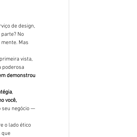
viço de design, 
 parte? No 
a mente. Mas 
rimeira vista, 
a poderosa 
em demonstrou 
tégia
, 
o você, 
o seu negócio — 
 o lado ético 
s
 que 