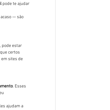
l
 pode te ajudar 
 acaso — são 
 pode estar 
 que certos 
 em sites de 
eamento
. Esses 
eu 
les ajudam a 