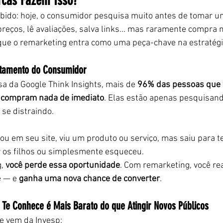
rcas Fazem Isso?
ebido: hoje, o consumidor pesquisa muito antes de tomar um
preços, lê avaliações, salva links... mas raramente compra 
 que o remarketing entra como uma peça-chave na estratég
rtamento do Consumidor
 da Google Think Insights, mais de 
96% das pessoas que v
o compram nada de imediato
. Elas estão apenas pesquisand
se distraindo.
u em seu site, viu um produto ou serviço, mas saiu para t
r os filhos ou simplesmente esqueceu.
, 
você perde essa oportunidade
. Com remarketing, você re
 — e 
ganha uma nova chance de converter
.
Te Conhece é Mais Barato do que Atingir Novos Públicos
e vem da Invesp: