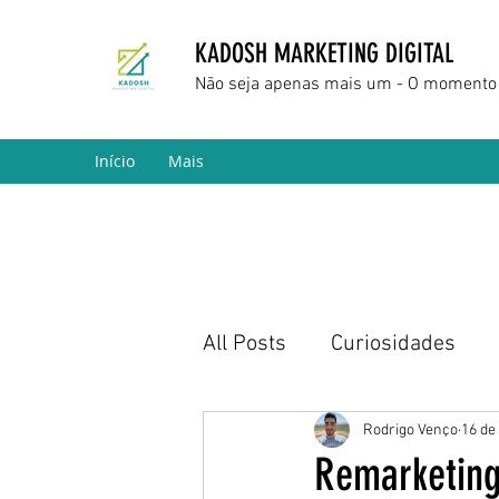
KADOSH MARKETING DIGITAL
Não seja apenas mais um - O momento 
Início
Mais
All Posts
Curiosidades
Marketing Digital
Empr
Rodrigo Venço
16 de
Remarketing: