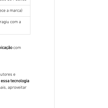
ece a marca)
eragiu com a 
nicação
 com 
utores e 
 
essa tecnologia 
is, aproveitar 