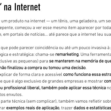
 na Internet
5 estrelas.
 um produto na internet — um tênis, uma geladeira, um ser
repente, começou a ver esse mesmo item aparecer por toda
, em portais de notícias… até parece que a internet leu su
, que pode parecer coincidência ou até um pouco invasiva à p
gica e estratégica: chama-se 
remarketing
. Uma ferrament
clusive as pequenas) para 
se manterem na memória de qu
 não finalizou a compra ou tomou uma decisão
.
plicar de forma clara e acessível 
como funciona essa estra
 de que é algo exclusivo de grandes empresas e mostrar 
com
 profissional liberal, também pode aplicar essa técnica
 n
os enxutos.
parte técnica (sem complicar), também vamos refletir sobre
rar 
exemplos reais de aplicação
, trazer 
dados e estatística