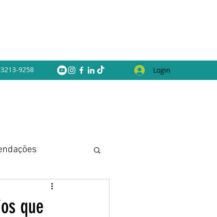
 93213-9258
Login
endações
ios que