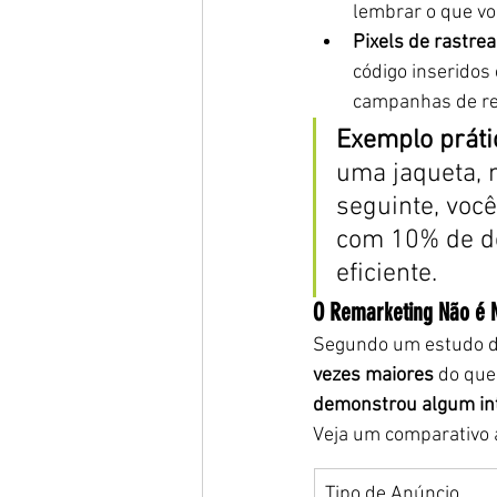
lembrar o que vo
Pixels de rastre
código inseridos 
campanhas de re
Exemplo práti
uma jaqueta, m
seguinte, voc
com 10% de de
eficiente.
O Remarketing Não é M
Segundo um estudo d
vezes maiores
 do que
demonstrou algum in
Veja um comparativo 
Tipo de Anúncio