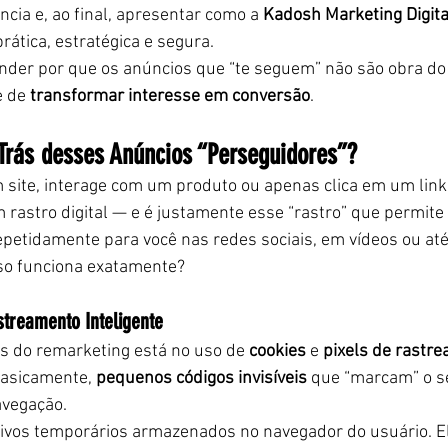
cia e, ao final, apresentar como a 
Kadosh Marketing Digita
rática, estratégica e segura.
nder por que os anúncios que “te seguem” não são obra do
 de 
transformar interesse em conversão
.
 Trás desses Anúncios “Perseguidores”?
 site, interage com um produto ou apenas clica em um link,
 rastro digital — e é justamente esse “rastro” que permite
etidamente para você nas redes sociais, em vídeos ou até
sso funciona exatamente?
streamento Inteligente
ás do remarketing está no uso de 
cookies
 e 
pixels de rastr
basicamente, 
pequenos códigos invisíveis
 que “marcam” o s
vegação.
uivos temporários armazenados no navegador do usuário. E