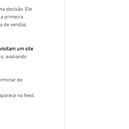
a decisão. Ele 
na primeira 
ia de vendas.
isitam um site 
o, avaliando 
erminar de 
aparece no feed, 