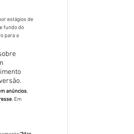
or estágios de 
e fundo do 
o para a 
sobre 
m 
dimento 
versão.
 em anúncios
, 
resse
. Em 