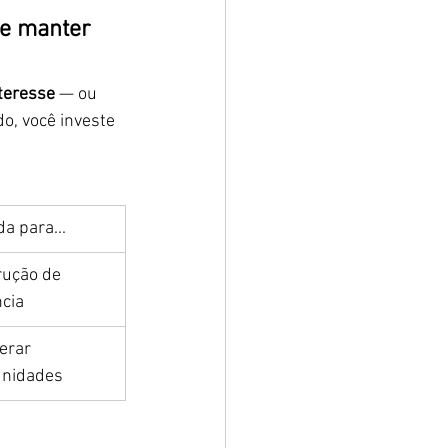
ue manter 
teresse
 — ou 
o, você investe 
da para...
ução de 
cia
erar 
unidades