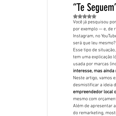
“Te Seguem”
Avaliado com NaN de 
Você já pesquisou por
por exemplo — e, de 
Instagram, no YouTube
será que leu mesmo?
Esse tipo de situação
tem uma explicação ló
usada por marcas (in
interesse, mas ainda
Neste artigo, vamos ex
desmistificar a ideia
empreendedor local ou
mesmo com orçament
Além de apresentar a 
do remarketing, most