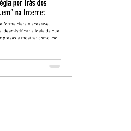
égia por Trás dos
uem” na Internet
e forma clara e acessível
, desmistificar a ideia de que
empresas e mostrar como você,
sional liberal, também pode
 negócio — mesmo com
 refletir sobre o lado ético
los reais de aplicação, trazer