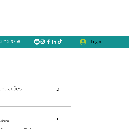
 93213-9258
Login
endações
leitura