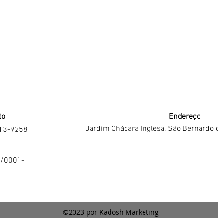
to
Endereço
Jardim Chácara Inglesa, São Bernardo 
213-9258
J
4/0001-
©2023 por Kadosh Marketing