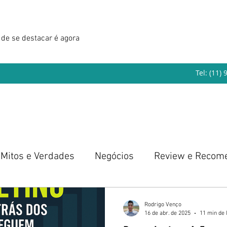
de se destacar é agora
Tel: (11)
Mitos e Verdades
Negócios
Review e Recom
eendedorismo
Rodrigo Venço
16 de abr. de 2025
11 min de 