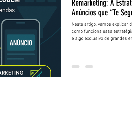
Remarketing: A Estrat
Anúncios que “Te Seg
Neste artigo, vamos explicar d
como funciona essa estratégia
é algo exclusivo de grandes 
empreendedor local ou profis
aplicar essa técnica no seu
orçamentos enxutos. Além de apresentar a parte técnica
(sem complicar), também vamos
do remarketing, mostrar exemp
dados e estatísticas que com