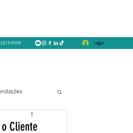
 93213-9258
Login
endações
 o Cliente