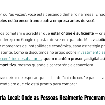
” ou “às vezes”, você está deixando dinheiro na mesa. E não 
eles estão encontrando outra empresa antes de você
.
tos cometem é acreditar que 
estar online é suficiente
 — cri
endereço no Google e postar de vez em quando. Mas 
visibil
 momentos de instabilidade econômica, essa estratégia pre
istente. Como já discutimos no artigo sobre 
investimento es
 cenários desafiadores
, 
quem mantém presença digital ati
mpetitiva
, mesmo quando a concorrência desacelera.
ave
: deixar de esperar que o cliente “caia do céu” e passar a
exato em que ele está pronto para comprar.
ta Local: Onde as Pessoas Realmente Procuram