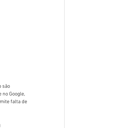
o são 
e no Google, 
ite falta de 
a