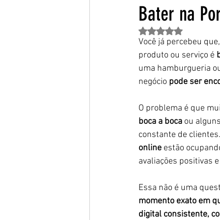
Bater na Po
Avaliado com NaN de 
Você já percebeu que,
produto ou serviço é 
uma hamburgueria ou 
negócio 
pode ser enc
O problema é que mui
boca a boca
 ou algun
constante de clientes
online
 estão ocupand
avaliações positivas 
Essa não é uma questã
momento exato em que
digital consistente, 