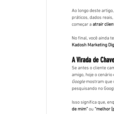
Ao longo deste artigo
práticos, dados reais
começar a 
atrair clie
No final, você ainda 
Kadosh Marketing Dig
A Virada de Chave
Se antes o cliente ca
amigo, hoje o cenário 
Google
 mostram que m
pesquisando no Googl
Isso significa que, en
de mim”
 ou 
“melhor [