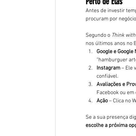
Perto de Elas
Antes de investir temp
procuram por negócio
Segundo o 
Think with
nos últimos anos no B
Google e Google
“hamburguer arte
Instagram
 – Ele 
confiável.
Avaliações e Pro
Facebook ou em o
Ação
 – Clica no 
Se a sua presença dig
escolhe a próxima op