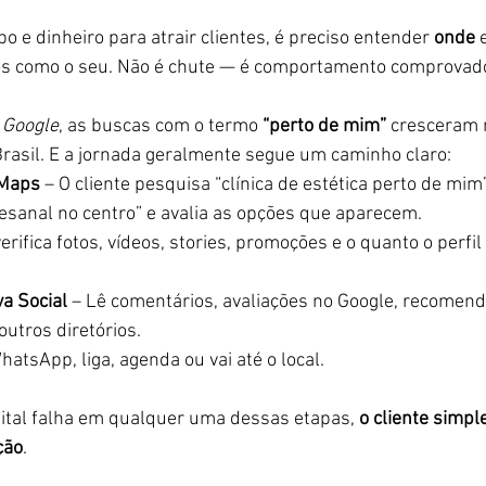
o e dinheiro para atrair clientes, é preciso entender 
onde
 
s como o seu. Não é chute — é comportamento comprovado
 Google
, as buscas com o termo 
“perto de mim”
 cresceram
rasil. E a jornada geralmente segue um caminho claro:
 Maps
 – O cliente pesquisa “clínica de estética perto de mim
sanal no centro” e avalia as opções que aparecem.
verifica fotos, vídeos, stories, promoções e o quanto o perfil
va Social
 – Lê comentários, avaliações no Google, recomen
utros diretórios.
WhatsApp, liga, agenda ou vai até o local.
ital falha em qualquer uma dessas etapas, 
o cliente simp
ção
.