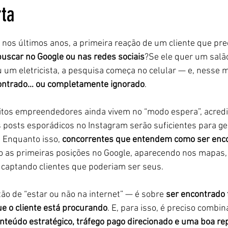
rta
5 estrelas.
 nos últimos anos, a primeira reação de um cliente que pre
buscar no Google ou nas redes sociais
?Se ele quer um salão
um eletricista, a pesquisa começa no celular — e, nesse 
ontrado… ou completamente ignorado
.
tos empreendedores ainda vivem no “modo espera”, acredi
s posts esporádicos no Instagram serão suficientes para ger
. Enquanto isso, 
concorrentes que entendem como ser enc
o as primeiras posições no Google, aparecendo nos mapas,
e captando clientes que poderiam ser seus.
o de “estar ou não na internet” — é sobre 
ser encontrado 
 o cliente está procurando
. E, para isso, é preciso combin
conteúdo estratégico, tráfego pago direcionado e uma boa re