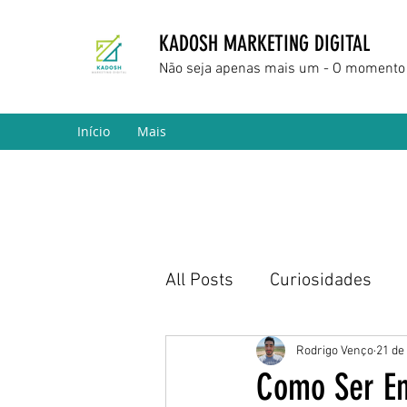
KADOSH MARKETING DIGITAL
Não seja apenas mais um - O momento 
Início
Mais
All Posts
Curiosidades
Marketing Digital
Empr
Rodrigo Venço
21 de
Como Ser En