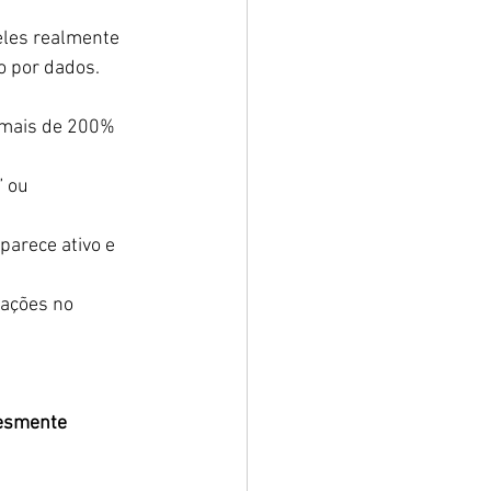
eles realmente 
 por dados.
 mais de 200% 
” ou 
 parece ativo e 
dações no 
lesmente 