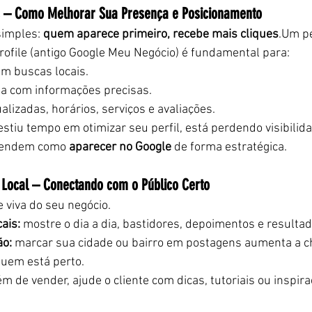
 – Como Melhorar Sua Presença e Posicionamento
simples: 
quem aparece primeiro, recebe mais cliques
.Um pe
ofile (antigo Google Meu Negócio) é fundamental para:
m buscas locais.
a com informações precisas.
alizadas, horários, serviços e avaliações.
estiu tempo em otimizar seu perfil, está perdendo visibilid
tendem como 
aparecer no Google
 de forma estratégica.
 Local – Conectando com o Público Certo
e viva do seu negócio.
ais:
 mostre o dia a dia, bastidores, depoimentos e resultad
ão:
 marcar sua cidade ou bairro em postagens aumenta a c
uem está perto.
ém de vender, ajude o cliente com dicas, tutoriais ou inspir