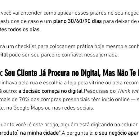
, você vai entender como aplicar esses pilares no seu negóc
, estudos de caso e um 
plano 30/60/90 dias
 para deixar de 
ntes todos os dias
.
terá um checklist para colocar em prática hoje mesmo e con
ital
 pode ser seu parceiro confiável nessa jornada.
: Seu Cliente Já Procura no Digital, Mas Não Te 
minhava pela rua e escolhia a loja pela vitrine ou pela rec
é outro: 
a decisão começa no digital
.Pesquisas do 
Think wit
ais de 70% das compras presenciais têm início online — s
e, no Google Maps ou nas redes sociais.
quanto você lê este artigo, alguém está digitando no celular 
produto] na minha cidade”
.A pergunta é: 
o seu negócio apar