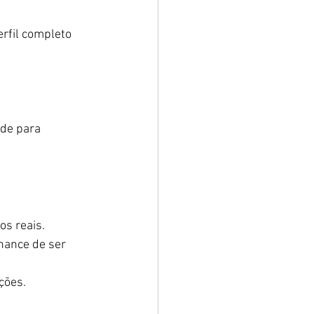
rfil completo 
ade para 
os reais.
hance de ser 
ações.