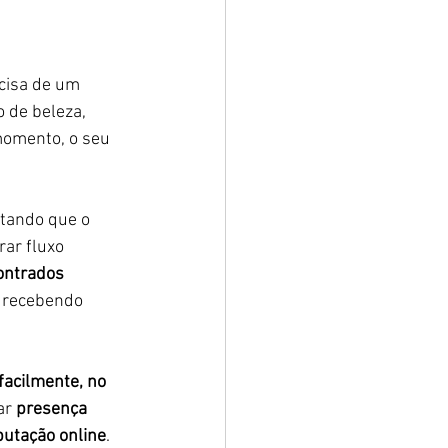
cisa de um 
 de beleza, 
momento, o seu 
tando que o 
ar fluxo 
ontrados 
 recebendo 
facilmente, no 
ar 
presença 
putação online
.