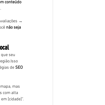
com conteúdo 
.
Avaliações → 
ocê 
não seja 
ocal
r que seu 
região.Isso 
égias de 
SEO 
 mapa, mas 
 com alta 
em [cidade]”.