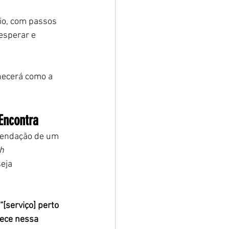
io, com passos 
esperar e 
hecerá como a 
Encontra
omendação de um 
h 
eja 
“[serviço] perto 
ece nessa 