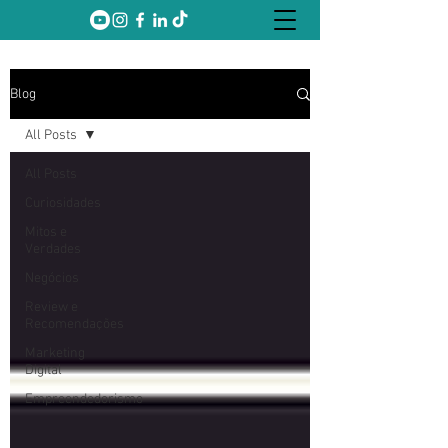
Blog
All Posts
All Posts
Curiosidades
Mitos e
Verdades
Negócios
Review e
Recomendações
Marketing
Digital
Empreendedorismo