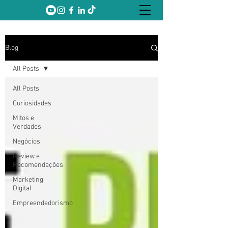
Blog
All Posts
All Posts
Curiosidades
Mitos e
Verdades
Negócios
Review e
Recomendações
Marketing
Digital
Empreendedorismo