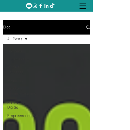
Blog
All Posts
All Posts
Curiosidades
Mitos e
Verdades
Negócios
Review e
Recomendações
Marketing
Digital
Empreendedorismo