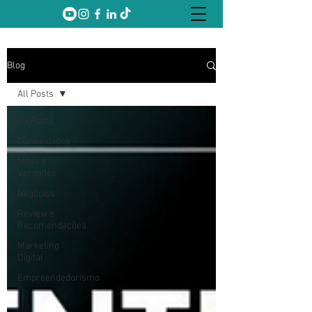
Blog
All Posts
All Posts
Curiosidades
Mitos e
Verdades
Negócios
Review e
Recomendações
Marketing
Digital
Empreendedorismo