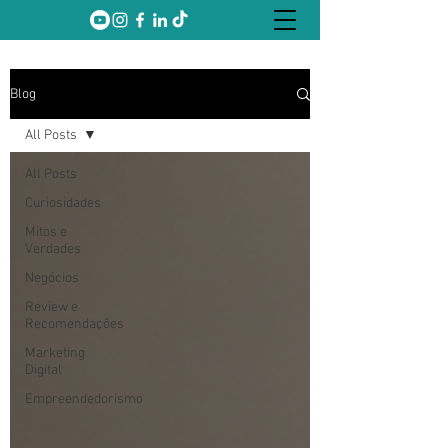
Blog
All Posts
All Posts
Curiosidades
Mitos e
Verdades
Negócios
Review e
Recomendações
Marketing
Digital
Empreendedorismo