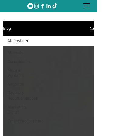
Blog
All Posts
All Posts
Curiosidades
Mitos e
Verdades
Negócios
Review e
Recomendações
Marketing
Digital
Empreendedorismo