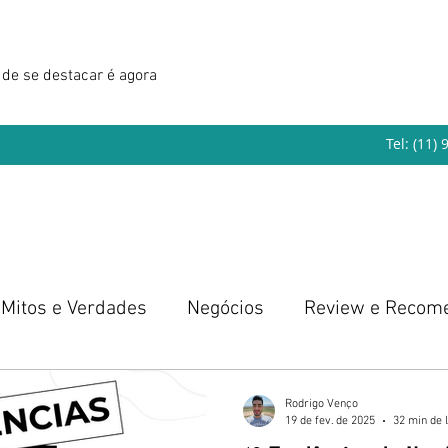
de se destacar é agora
Tel: (11)
Mitos e Verdades
Negócios
Review e Recom
eendedorismo
Rodrigo Venço
19 de fev. de 2025
32 min de l