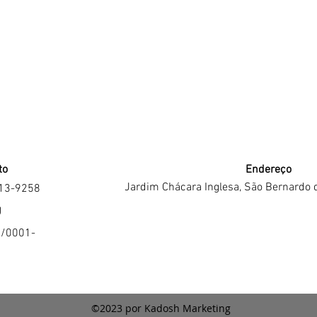
to
Endereço
Jardim Chácara Inglesa, São Bernardo 
213-9258
J
4/0001-
©2023 por Kadosh Marketing