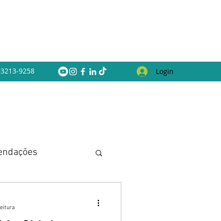
 93213-9258
Login
endações
eitura