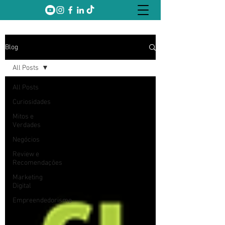
Blog
All Posts
All Posts
Curiosidades
Mitos e
Verdades
Negócios
Review e
Recomendações
Marketing
Digital
Empreendedorismo