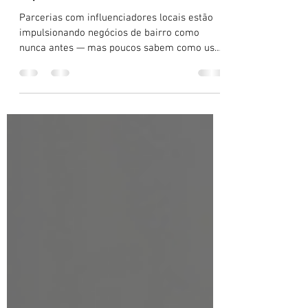
Locais: Como Parcerias Online Podem
Impulsionar sua Marca
Parcerias com influenciadores locais estão
impulsionando negócios de bairro como
nunca antes — mas poucos sabem como usar
essa estratégia do jeito certo. Neste artigo,
descubra como escolher o influenciador
ideal, planejar campanhas com
rastreabilidade e evitar os erros que mais
queimam marcas. Influência de verdade não
se compra — se constrói com estratégia.