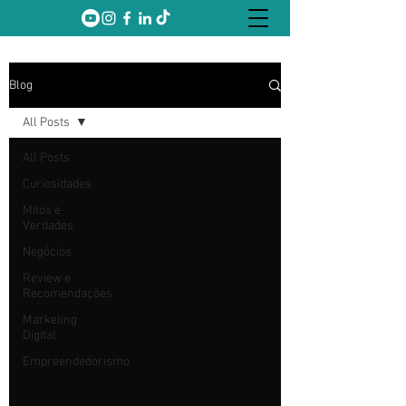
Blog
All Posts
All Posts
Curiosidades
Mitos e
Verdades
Negócios
Review e
Recomendações
Marketing
Digital
Empreendedorismo