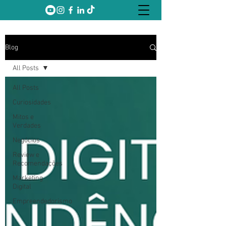
Blog
All Posts
All Posts
Curiosidades
Mitos e
Verdades
Negócios
Review e
Recomendações
Marketing
Digital
Empreendedorismo