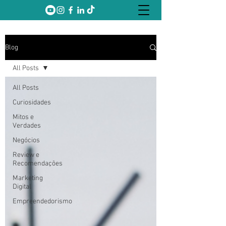
Blog
All Posts
All Posts
Curiosidades
Mitos e
Verdades
Negócios
Review e
Recomendações
Marketing
Digital
Empreendedorismo