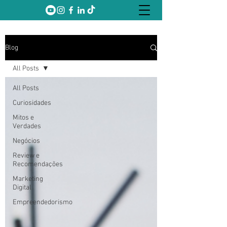
Blog
All Posts
All Posts
Curiosidades
Mitos e
Verdades
Negócios
Review e
Recomendações
Marketing
Digital
Empreendedorismo