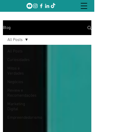
Blog
All Posts
All Posts
Curiosidades
Mitos e
Verdades
Negócios
Review e
Recomendações
Marketing
Digital
Empreendedorismo