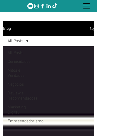
Blog
All Posts
All Posts
Curiosidades
Mitos e
Verdades
Negócios
Review e
Recomendações
Marketing
Digital
Empreendedorismo