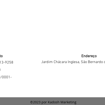
to
Endereço
Jardim Chácara Inglesa, São Bernardo 
213-9258
J
4/0001-
©2023 por Kadosh Marketing