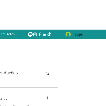
 93213-9258
Login
endações
eitura