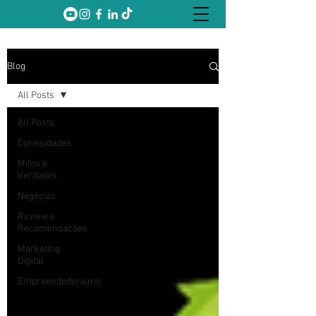
Blog
All Posts
All Posts
Curiosidades
Mitos e
Verdades
Negócios
Review e
Recomendações
Marketing
Digital
Empreendedorismo