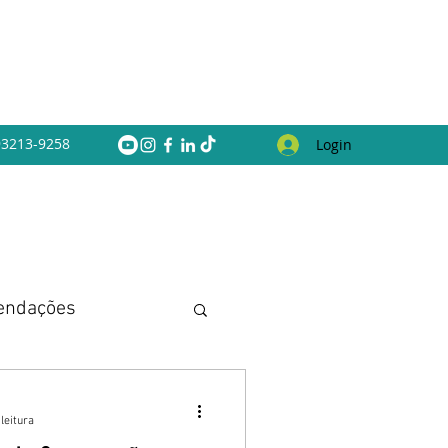
 93213-9258
Login
endações
leitura