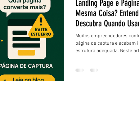
Landing Page e Págin
Mesma Coisa? Entenda
Descubra Quando Usa
Negócio
Muitos empreendedores conf
página de captura e acabam 
estrutura adequada. Neste art
entre elas, quando usar cada
impactar diretamente os seus 