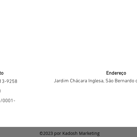
to
Endereço
Jardim Chácara Inglesa, São Bernardo 
213-9258
J
4/0001-
©2023 por Kadosh Marketing