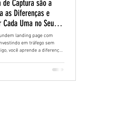
a de Captura são a
 as Diferenças e
r Cada Uma no Seu
undem landing page com
investindo em tráfego sem
igo, você aprende a diferença
 uma e por que isso pode
resultados no digital.