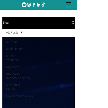
Blog
All Posts
All Posts
Curiosidades
Mitos e
Verdades
Negócios
Review e
Recomendações
Marketing
Digital
Empreendedorismo