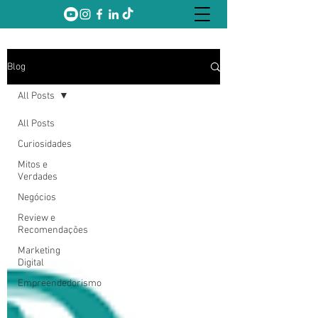
Blog
All Posts
All Posts
Curiosidades
Mitos e
Verdades
Negócios
Review e
Recomendações
Marketing
Digital
Empreendedorismo