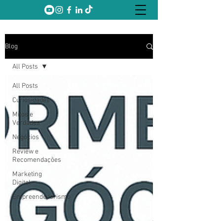
Blog
All Posts
All Posts
Curiosidades
Mitos e
Verdades
Negócios
Review e
Recomendações
Marketing
Digital
Empreendedorismo