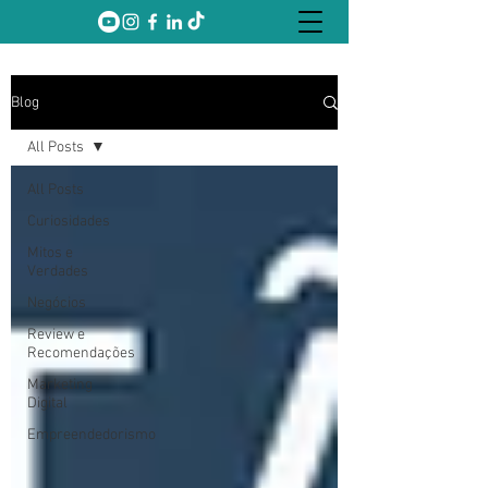
Blog
All Posts
All Posts
Curiosidades
Mitos e
Verdades
Negócios
Review e
Recomendações
Marketing
Digital
Empreendedorismo