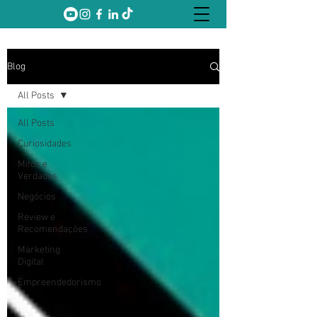
Blog
All Posts
All Posts
Curiosidades
Mitos e
Verdades
Negócios
Review e
Recomendações
Marketing
Digital
Empreendedorismo