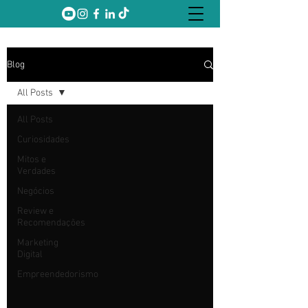
Blog
All Posts
All Posts
Curiosidades
Mitos e
Verdades
Negócios
Review e
Recomendações
Marketing
Digital
Empreendedorismo