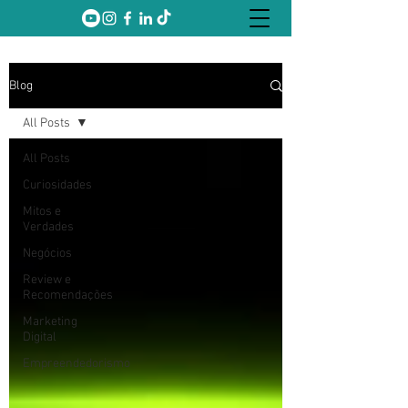
Blog
All Posts
All Posts
Curiosidades
Mitos e
Verdades
Negócios
Review e
Recomendações
Marketing
Digital
Empreendedorismo