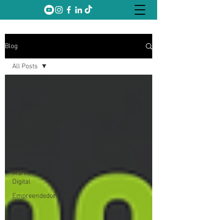
Blog
All Posts
All Posts
Curiosidades
Mitos e
Verdades
Negócios
Review e
Recomendações
Marketing
Digital
Empreendedorismo