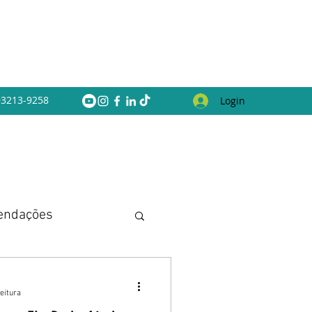
 93213-9258
Login
endações
eitura