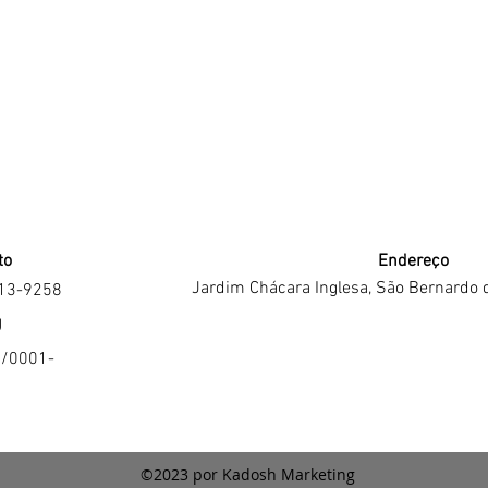
to
Endereço
Jardim Chácara Inglesa, São Bernardo 
213-9258
J
4/0001-
©2023 por Kadosh Marketing