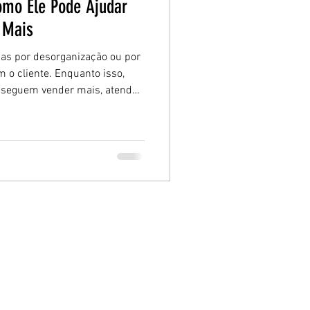
mo Ele Pode Ajudar
 Mais
as por desorganização ou por
o cliente. Enquanto isso,
eguem vender mais, atender
r mais tempo — tudo com
ados. Neste artigo, você vai
o ele funciona e por que ele
 comercial mesmo que você