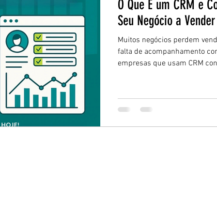
O Que É um CRM e Co
Seu Negócio a Vender
Muitos negócios perdem vend
falta de acompanhamento com 
empresas que usam CRM cons
melhor e manter clientes po
processos simples e automatiz
entender o que é um CRM, com
pode transformar sua rotina
esteja começando agora.