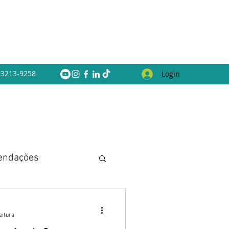
 93213-9258
Login
endações
eitura