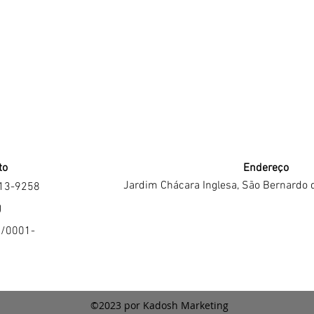
to
Endereço
Jardim Chácara Inglesa, São Bernardo 
213-9258
J
4/0001-
©2023 por Kadosh Marketing