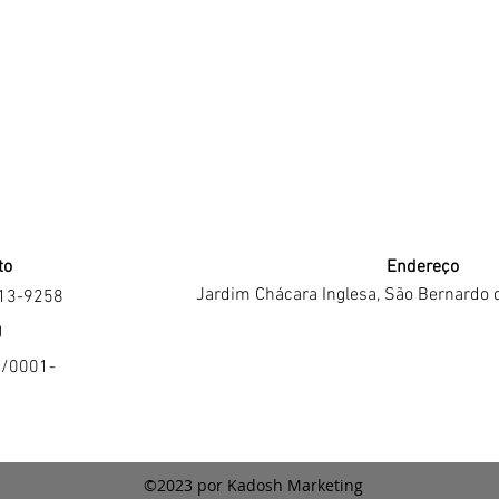
to
Endereço
Jardim Chácara Inglesa, São Bernardo 
213-9258
J
4/0001-
©2023 por Kadosh Marketing