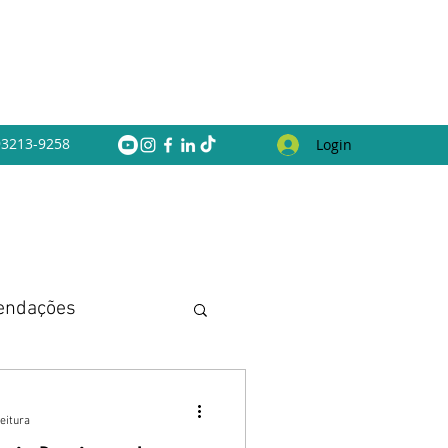
 93213-9258
Login
endações
eitura