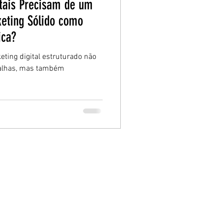
itais Precisam de um
eting Sólido como
ica?
ting digital estruturado não
falhas, mas também